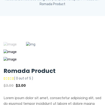
Romada Product
Romada Product
( 0 out of 5 )
Original
Current
$
3.00
$
2.00
price
price
was:
is:
Lorem ipsum dolor sit amet, consectetur adipisicing elit, sed
$3.00.
$2.00.
do eiusmod tempor incididunt ut labore et dolore magna