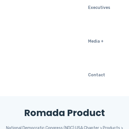
Executives
Media
Contact
Romada Product
National Democratic Congress (NDC) USA Chapter
>
Products
>